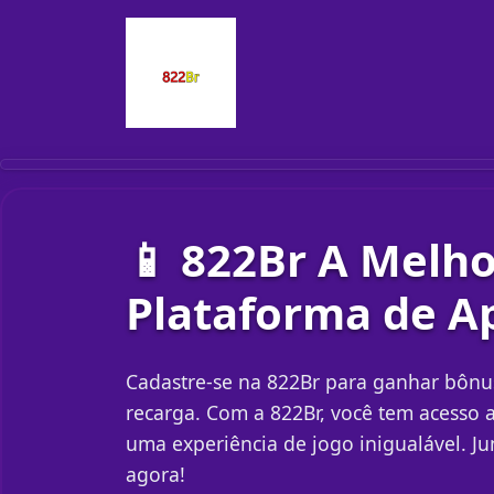
📱 822Br A Melh
Plataforma de A
Cadastre-se na 822Br para ganhar bônu
recarga. Com a 822Br, você tem acesso a
uma experiência de jogo inigualável. J
agora!