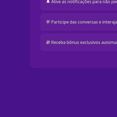
🔔 Ative as notificações para não p
💬 Participe das conversas e interaj
🎁 Receba bônus exclusivos autom