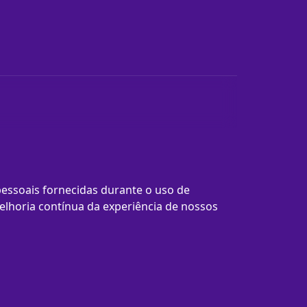
pessoais fornecidas durante o uso de
elhoria contínua da experiência de nossos