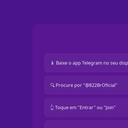
📱 Baixe o app Telegram no seu disp
🔍 Procure por "@822BrOficial"
👆 Toque em "Entrar" ou "Join"