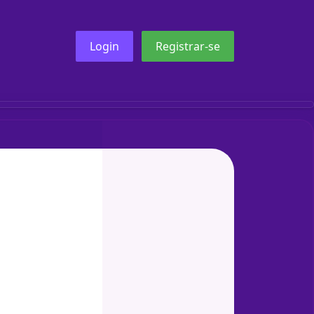
Login
Registrar-se