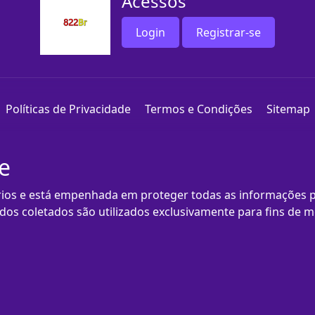
Acessos
Login
Registrar-se
Políticas de Privacidade
Termos e Condições
Sitemap
de
ários e está empenhada em proteger todas as informações 
os coletados são utilizados exclusivamente para fins de m