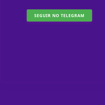
SEGUIR NO TELEGRAM