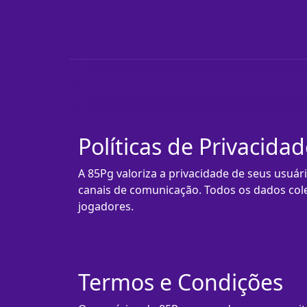
Políticas de Privacida
A 85Pg valoriza a privacidade de seus usuá
canais de comunicação. Todos os dados cole
jogadores.
Termos e Condições