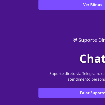
Ver Bônus
💬 Suporte Di
Cha
Suporte direto via Telegram, r
atendimento persona
Falar Suport