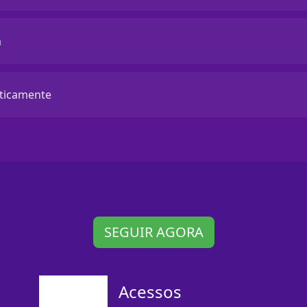
a
aticamente
SEGUIR AGORA
Acessos