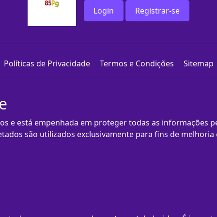
Login
Registrar-se
Políticas de Privacidade
Termos e Condições
Sitemap
de
rios e está empenhada em proteger todas as informações p
tados são utilizados exclusivamente para fins de melhoria