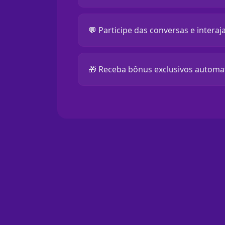
💬 Participe das conversas e interaj
🎁 Receba bônus exclusivos autom