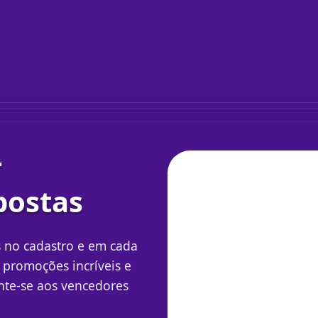
r
postas
 no cadastro e em cada
 promoções incríveis e
unte-se aos vencedores