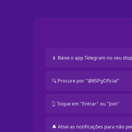
📱 Baixe o app Telegram no seu disp
🔍 Procure por "@85PgOficial"
👆 Toque em "Entrar" ou "Join"
🔔 Ative as notificações para não p