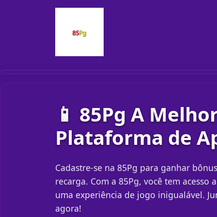
📱 85Pg A Melho
Plataforma de A
Cadastre-se na 85Pg para ganhar bônus
recarga. Com a 85Pg, você tem acesso a
uma experiência de jogo inigualável. J
agora!