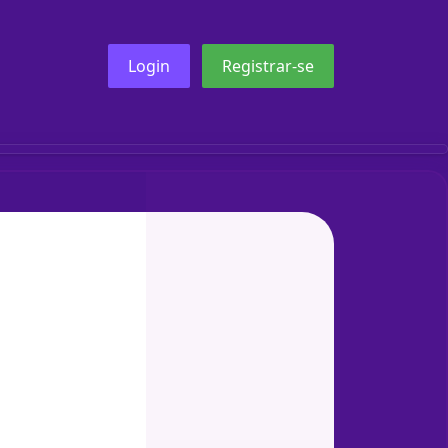
Login
Registrar-se