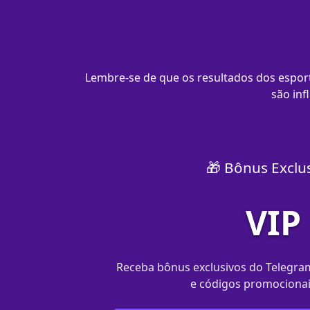
Lembre-se de que os resultados dos esport
são in
🎁 Bônus Exclu
VIP
Receba bônus exclusivos do Telegra
e códigos promocionai