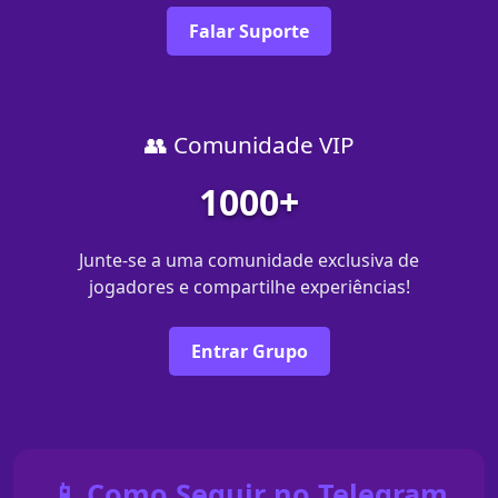
Falar Suporte
👥 Comunidade VIP
1000+
Junte-se a uma comunidade exclusiva de
jogadores e compartilhe experiências!
Entrar Grupo
📱 Como Seguir no Telegram