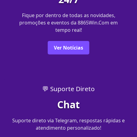
Fique por dentro de todas as novidades,
promoções e eventos da 8865Win.Com em
tempo real!
Ver Notícias
💬 Suporte Direto
Chat
Suporte direto via Telegram, respostas rápidas e
atendimento personalizado!