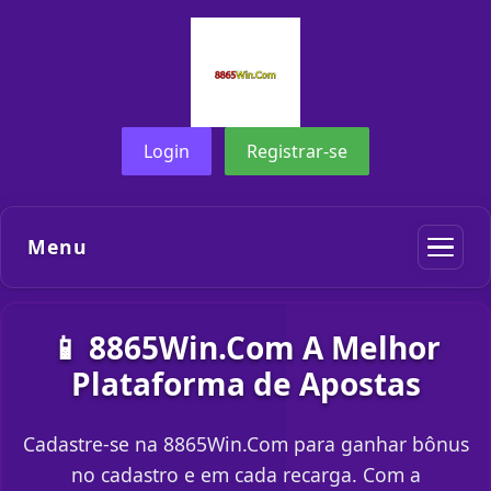
Login
Registrar-se
Menu
📱 8865Win.Com A Melhor
Plataforma de Apostas
Cadastre-se na 8865Win.Com para ganhar bônus
no cadastro e em cada recarga. Com a