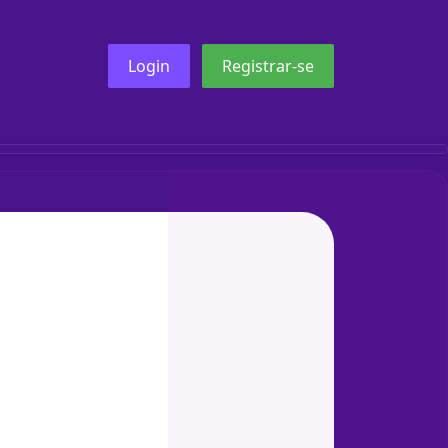
Login
Registrar-se