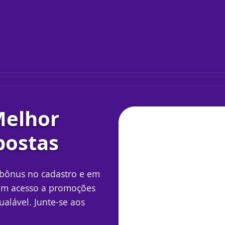
Melhor
postas
 bônus no cadastro e em
tem acesso a promoções
ualável. Junte-se aos