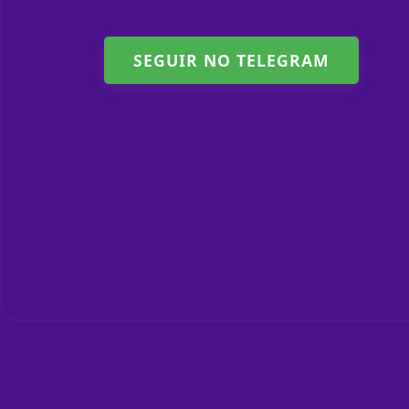
SEGUIR NO TELEGRAM