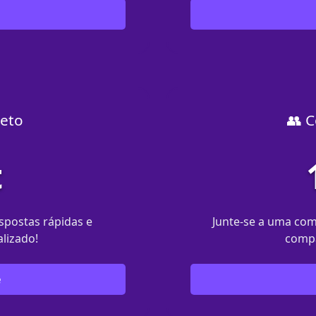
reto
👥 
t
espostas rápidas e
Junte-se a uma com
lizado!
compa
e