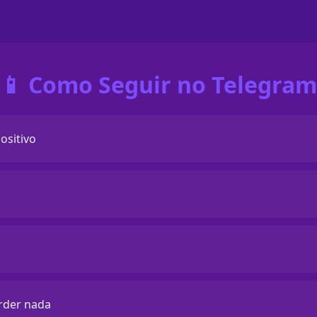
📱 Como Seguir no Telegram
ositivo
"
erder nada