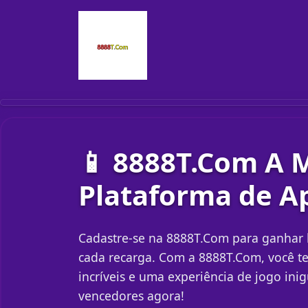
📱 8888T.Com A 
Plataforma de A
Cadastre-se na 8888T.Com para ganhar
cada recarga. Com a 8888T.Com, você 
incríveis e uma experiência de jogo inig
vencedores agora!