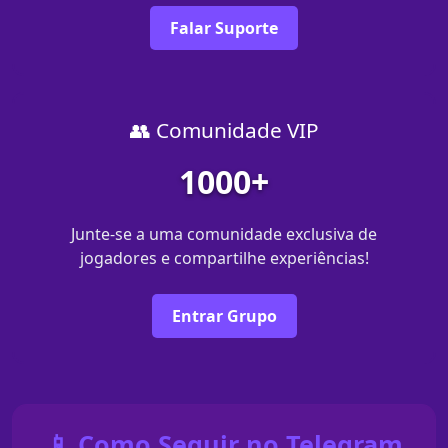
Falar Suporte
👥 Comunidade VIP
1000+
Junte-se a uma comunidade exclusiva de
jogadores e compartilhe experiências!
Entrar Grupo
📱 Como Seguir no Telegram