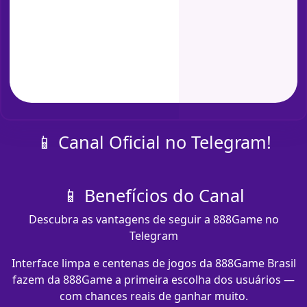
📱 Canal Oficial no Telegram!
📱 Benefícios do Canal
Descubra as vantagens de seguir a 888Game no
Telegram
Interface limpa e centenas de jogos da 888Game Brasil
fazem da 888Game a primeira escolha dos usuários —
com chances reais de ganhar muito.