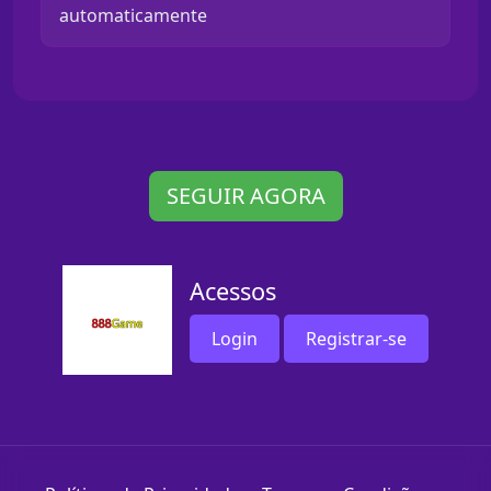
automaticamente
SEGUIR AGORA
Acessos
Login
Registrar-se