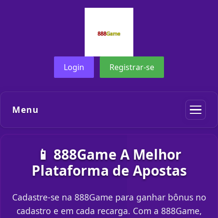
Login
Registrar-se
Menu
📱 888Game A Melhor
Plataforma de Apostas
Cadastre-se na 888Game para ganhar bônus no
cadastro e em cada recarga. Com a 888Game,