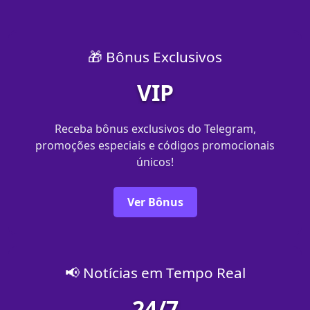
🎁 Bônus Exclusivos
VIP
Receba bônus exclusivos do Telegram,
promoções especiais e códigos promocionais
únicos!
Ver Bônus
📢 Notícias em Tempo Real
24/7