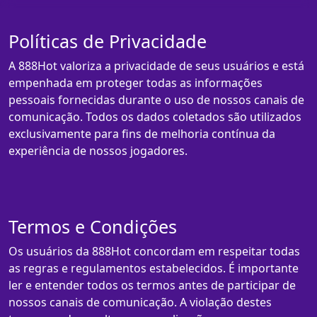
Políticas de Privacidade
A 888Hot valoriza a privacidade de seus usuários e está
empenhada em proteger todas as informações
pessoais fornecidas durante o uso de nossos canais de
comunicação. Todos os dados coletados são utilizados
exclusivamente para fins de melhoria contínua da
experiência de nossos jogadores.
Termos e Condições
Os usuários da 888Hot concordam em respeitar todas
as regras e regulamentos estabelecidos. É importante
ler e entender todos os termos antes de participar de
nossos canais de comunicação. A violação destes