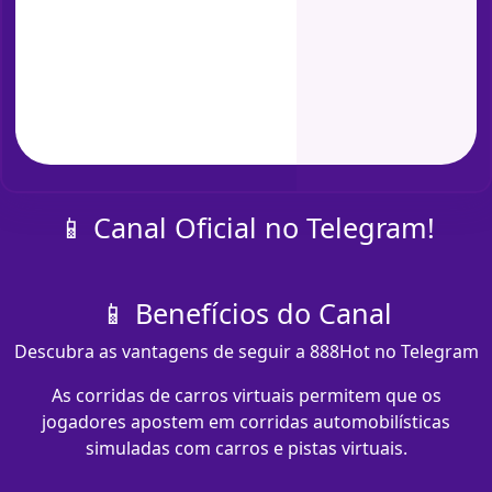
📱 Canal Oficial no Telegram!
📱 Benefícios do Canal
Descubra as vantagens de seguir a 888Hot no Telegram
As corridas de carros virtuais permitem que os
jogadores apostem em corridas automobilísticas
simuladas com carros e pistas virtuais.