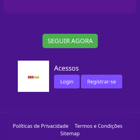
SEGUIR AGORA
Acessos
Login
Registrar-se
Políticas de Privacidade
Termos e Condições
Sitemap