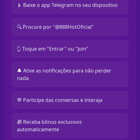
📱 Baixe o app Telegram no seu dispositivo
🔍 Procure por "@888HotOficial"
👆 Toque em "Entrar" ou "Join"
🔔 Ative as notificações para não perder
nada
💬 Participe das conversas e interaja
🎁 Receba bônus exclusivos
automaticamente