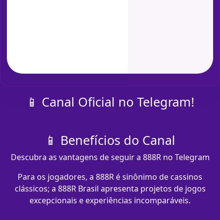
📱 Canal Oficial no Telegram!
📱 Benefícios do Canal
Descubra as vantagens de seguir a 888R no Telegram
Para os jogadores, a 888R é sinônimo de cassinos
clássicos; a 888R Brasil apresenta projetos de jogos
excepcionais e experiências incomparáveis.