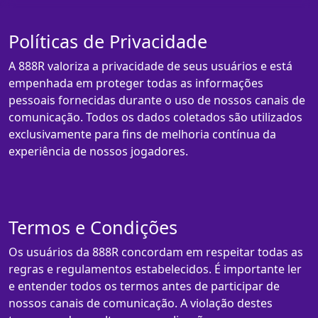
Políticas de Privacidade
A 888R valoriza a privacidade de seus usuários e está
empenhada em proteger todas as informações
pessoais fornecidas durante o uso de nossos canais de
comunicação. Todos os dados coletados são utilizados
exclusivamente para fins de melhoria contínua da
experiência de nossos jogadores.
Termos e Condições
Os usuários da 888R concordam em respeitar todas as
regras e regulamentos estabelecidos. É importante ler
e entender todos os termos antes de participar de
nossos canais de comunicação. A violação destes