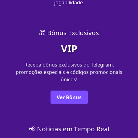
jogabilidade.
🎁 Bônus Exclusivos
VIP
Receba bônus exclusivos do Telegram,
promoções especiais e códigos promocionais
únicos!
Ver Bônus
📢 Notícias em Tempo Real