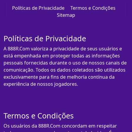
Políticas de Privacidade
Termos e Condições
Sitemap
Políticas de Privacidade
A 888R.Com valoriza a privacidade de seus usuários e
está empenhada em proteger todas as informações
pessoais fornecidas durante o uso de nossos canais de
comunicação. Todos os dados coletados são utilizados
exclusivamente para fins de melhoria contínua da
experiência de nossos jogadores.
Termos e Condições
Os usuários da 888R.Com concordam em respeitar