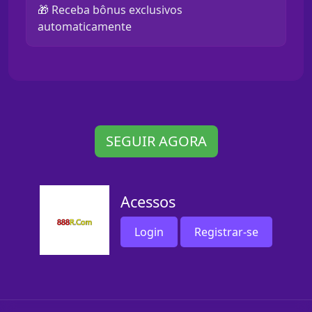
🎁 Receba bônus exclusivos
automaticamente
SEGUIR AGORA
Acessos
Login
Registrar-se