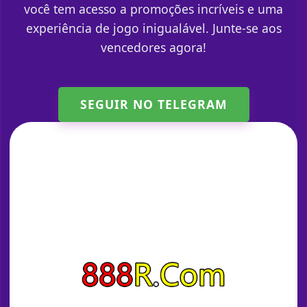
você tem acesso a promoções incríveis e uma
experiência de jogo inigualável. Junte-se aos
vencedores agora!
SEGUIR NO TELEGRAM