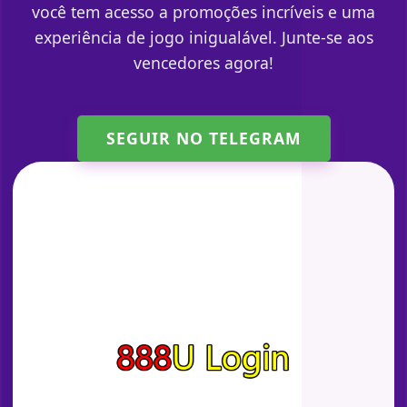
você tem acesso a promoções incríveis e uma
experiência de jogo inigualável. Junte-se aos
vencedores agora!
SEGUIR NO TELEGRAM