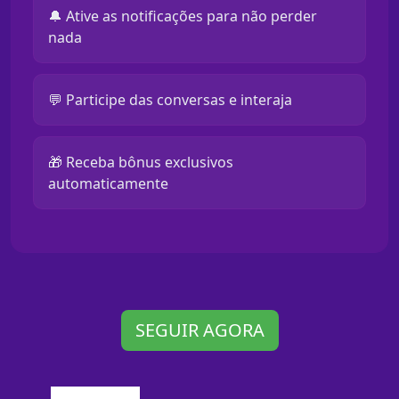
🔔 Ative as notificações para não perder
nada
💬 Participe das conversas e interaja
🎁 Receba bônus exclusivos
automaticamente
SEGUIR AGORA