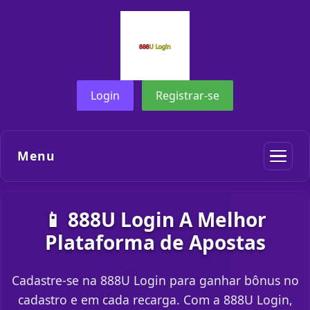
Login
Registrar-se
Menu
📱 888U Login A Melhor
Plataforma de Apostas
Cadastre-se na 888U Login para ganhar bônus no
cadastro e em cada recarga. Com a 888U Login,