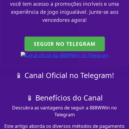
você tem acesso a promoções incríveis e uma
experiência de jogo inigualável. Junte-se aos
vencedores agora!
SEGUIR NO TELEGRAM
📱 Canal Oficial no Telegram!
📱 Benefícios do Canal
Descubra as vantagens de seguir a 888WWin no
Telegram
Este artigo aborda os diversos métodos de pagamento