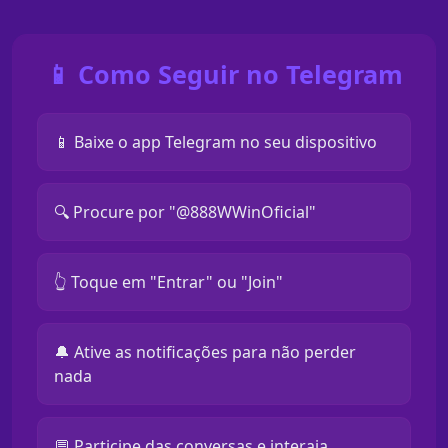
📱 Como Seguir no Telegram
📱 Baixe o app Telegram no seu dispositivo
🔍 Procure por "@888WWinOficial"
👆 Toque em "Entrar" ou "Join"
🔔 Ative as notificações para não perder
nada
💬 Participe das conversas e interaja