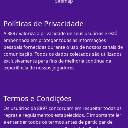
Sitemap
Políticas de Privacidade
A 8897 valoriza a privacidade de seus usuários e está
empenhada em proteger todas as informações
pessoais fornecidas durante o uso de nossos canais de
comunicação. Todos os dados coletados são utilizados
exclusivamente para fins de melhoria contínua da
experiência de nossos jogadores.
Termos e Condições
Os usuários da 8897 concordam em respeitar todas as
regras e regulamentos estabelecidos. É importante ler
e entender todos os termos antes de participar de