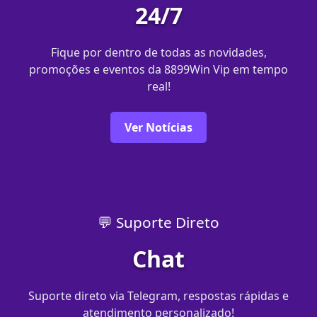
24/7
Fique por dentro de todas as novidades,
promoções e eventos da 8899Win Vip em tempo
real!
Ver Notícias
💬 Suporte Direto
Chat
Suporte direto via Telegram, respostas rápidas e
atendimento personalizado!