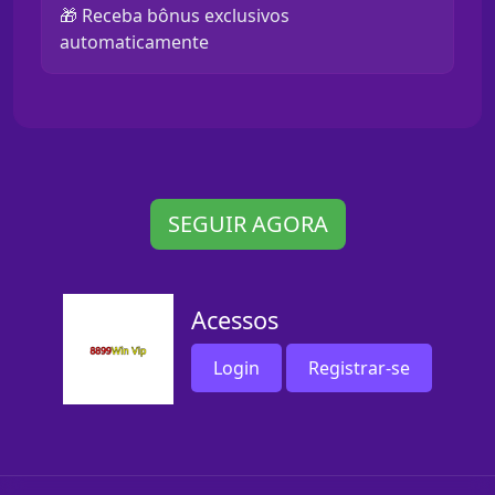
🎁 Receba bônus exclusivos
automaticamente
SEGUIR AGORA
Acessos
Login
Registrar-se