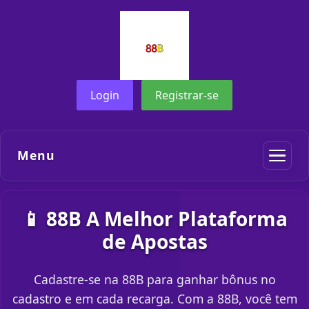
Login
Registrar-se
Menu
📱 88B A Melhor Plataforma
de Apostas
Cadastre-se na 88B para ganhar bônus no
cadastro e em cada recarga. Com a 88B, você tem