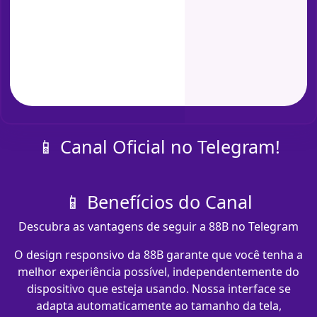
📱 Canal Oficial no Telegram!
📱 Benefícios do Canal
Descubra as vantagens de seguir a 88B no Telegram
O design responsivo da 88B garante que você tenha a
melhor experiência possível, independentemente do
dispositivo que esteja usando. Nossa interface se
adapta automaticamente ao tamanho da tela,