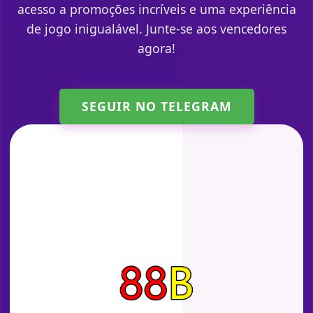
acesso a promoções incríveis e uma experiência
de jogo inigualável. Junte-se aos vencedores
agora!
SEGUIR NO TELEGRAM