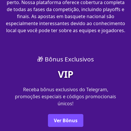
perto. Nossa plataforma oferece cobertura completa
de todas as fases da competição, incluindo playoffs e
finais. As apostas em basquete nacional são
especialmente interessantes devido ao conhecimento
local que você pode ter sobre as equipes e jogadores.
🎁 Bônus Exclusivos
VIP
Receba bônus exclusivos do Telegram,
promoções especiais e códigos promocionais
únicos!
Ver Bônus