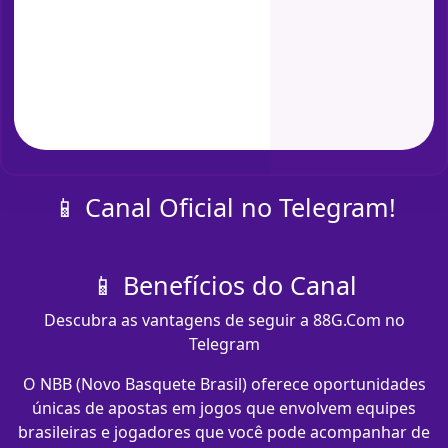
📱 Canal Oficial no Telegram!
📱 Benefícios do Canal
Descubra as vantagens de seguir a 88G.Com no
Telegram
O NBB (Novo Basquete Brasil) oferece oportunidades
únicas de apostas em jogos que envolvem equipes
brasileiras e jogadores que você pode acompanhar de