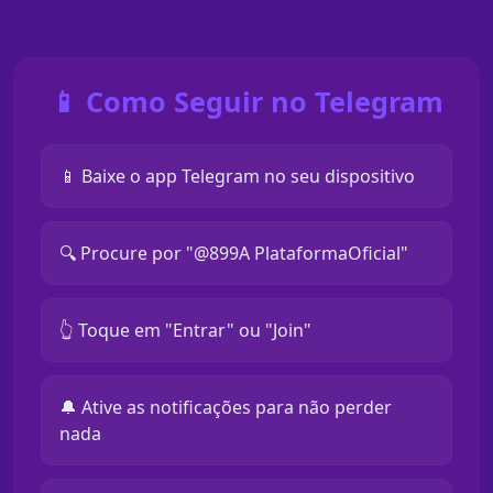
📱 Como Seguir no Telegram
📱 Baixe o app Telegram no seu dispositivo
🔍 Procure por "@899A PlataformaOficial"
👆 Toque em "Entrar" ou "Join"
🔔 Ative as notificações para não perder
nada