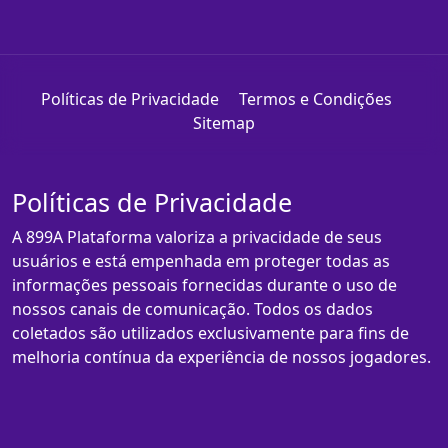
Políticas de Privacidade
Termos e Condições
Sitemap
Políticas de Privacidade
A 899A Plataforma valoriza a privacidade de seus
usuários e está empenhada em proteger todas as
informações pessoais fornecidas durante o uso de
nossos canais de comunicação. Todos os dados
coletados são utilizados exclusivamente para fins de
melhoria contínua da experiência de nossos jogadores.