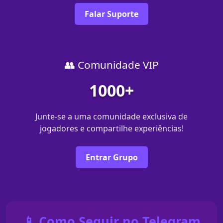
Falar Suporte
👥 Comunidade VIP
1000+
Junte-se a uma comunidade exclusiva de
jogadores e compartilhe experiências!
Entrar Grupo
📱 Como Seguir no Telegram