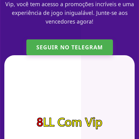
Vip, você tem acesso a promoções incríveis e uma
experiência de jogo inigualável. Junte-se aos
vencedores agora!
SEGUIR NO TELEGRAM