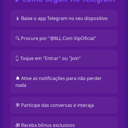
📱 Baixe o app Telegram no seu dispositivo
🔍 Procure por "@8LL Com VipOficial"
👆 Toque em "Entrar" ou "Join"
🔔 Ative as notificações para não perder
nada
💬 Participe das conversas e interaja
🎁 Receba bônus exclusivos