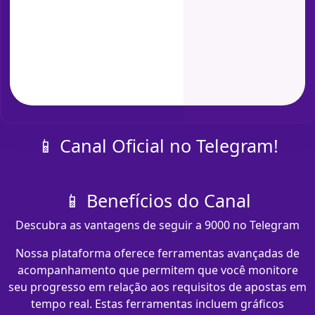
📱 Canal Oficial no Telegram!
📱 Benefícios do Canal
Descubra as vantagens de seguir a 9000 no Telegram
Nossa plataforma oferece ferramentas avançadas de
acompanhamento que permitem que você monitore
seu progresso em relação aos requisitos de apostas em
tempo real. Estas ferramentas incluem gráficos