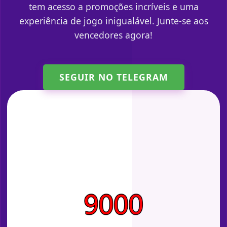
tem acesso a promoções incríveis e uma
experiência de jogo inigualável. Junte-se aos
vencedores agora!
SEGUIR NO TELEGRAM