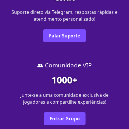
Suporte direto via Telegram, respostas rápidas e
atendimento personalizado!
Falar Suporte
👥 Comunidade VIP
1000+
Junte-se a uma comunidade exclusiva de
jogadores e compartilhe experiências!
Entrar Grupo