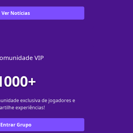
Ver Notícias
Comunidade VIP
1000+
unidade exclusiva de jogadores e
rtilhe experiências!
Entrar Grupo