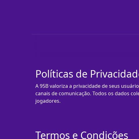
Políticas de Privacida
A 95B valoriza a privacidade de seus usuár
canais de comunicação. Todos os dados cole
jogadores.
Termos e Condições