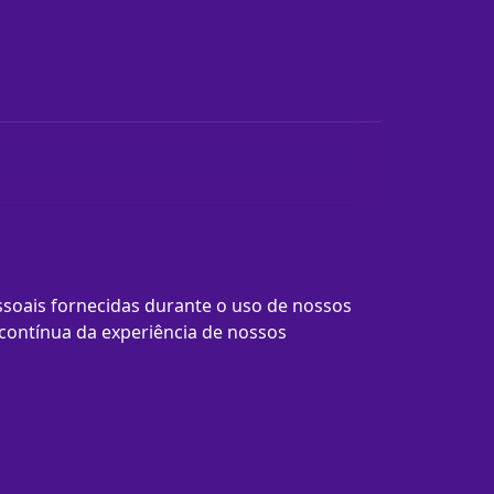
ssoais fornecidas durante o uso de nossos
 contínua da experiência de nossos